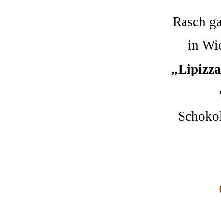
Rasch g
in Wi
„Lipizz
Schoko