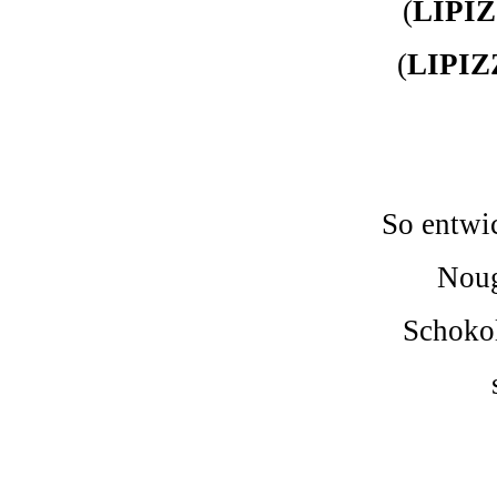
(
LIPI
(
LIPI
So entwic
Noug
Schokol