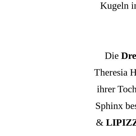
Kugeln 
Die
Dre
Theresia H
ihrer Toc
Sphinx be
&
LIPIZ