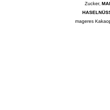
Zucker,
MA
HASELNÜS
mageres Kakaop