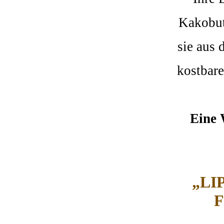
Kakobut
sie aus 
kostbare
Eine 
„LIP
F