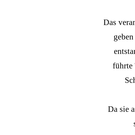
Das vera
geben
entsta
führte
Sc
Da sie 